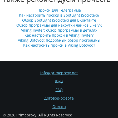
Прокси для Телеграмма
Как настроить прокси в SpotLight (Sociotex)?
Обзор SpotLight (Sociotex) для ВКонтакте
Обзор программы для накрутки лайков Like VK
Viking Inviter: обзор программы в деталях
Как настроить прокси в Viking Inviter?
Viking Botovod: подробный обзор программы
Как настроить прокси в Viking Botovod?
info@primeproxy.net
Вход
FAQ
Договор-оферта
Оплата
© 2026 Primeproxy.
All Rights Reserved.