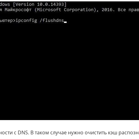
ости с DNS. В таком случае нужно очистить кэш распозна