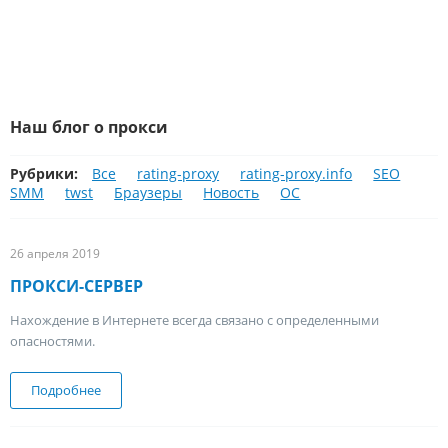
Наш блог о прокси
Рубрики:
Все
rating-proxy
rating-proxy.info
SEO
SMM
twst
Браузеры
Новость
ОС
26 апреля 2019
ПРОКСИ-СЕРВЕР
Нахождение в Интернете всегда связано с определенными
опасностями.
Подробнее
о Прокси-сервер